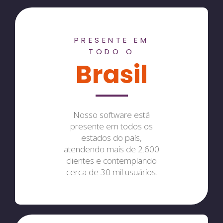
PRESENTE EM
TODO O
Brasil
Nosso software está
presente em todos os
estados do país,
atendendo mais de 2.600
clientes e contemplando
cerca de 30 mil usuários.