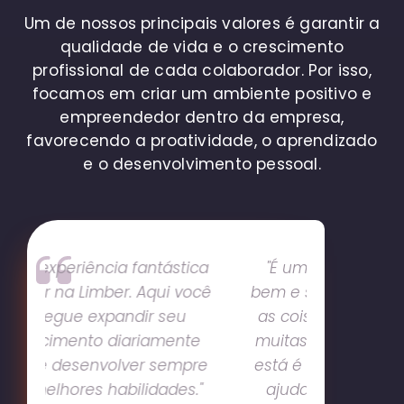
Um de nossos principais valores é garantir a
qualidade de vida e o crescimento
profissional de cada colaborador. Por isso,
focamos em criar um ambiente positivo e
empreendedor dentro da empresa,
favorecendo a proatividade, o aprendizado
e o desenvolvimento pessoal.
ica
"É um lugar onde me sinto
"Amb
ocê
bem e sou motivado em fazer
ambiente
as coisas acontecerem; Das
dia e faz
te
muitas empresas que passei
cresci
re
está é onde eu quero estar e
."
ajudar a Limber a crescer."